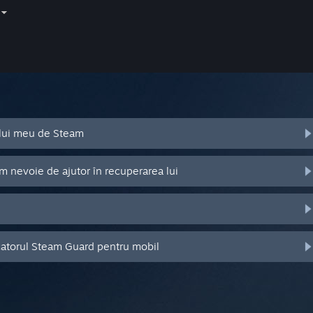
ului meu de Steam
m nevoie de ajutor în recuperarea lui
catorul Steam Guard pentru mobil