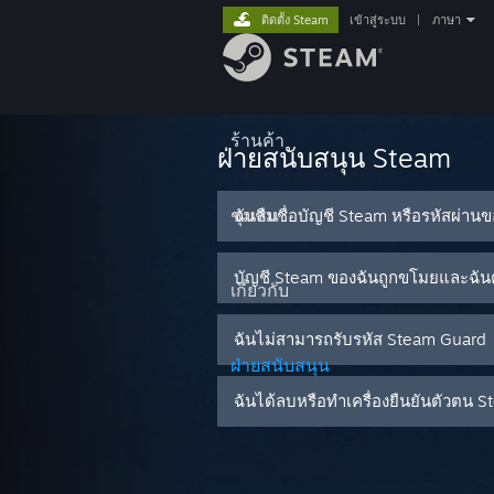
ติดตั้ง Steam
เข้าสู่ระบบ
|
ภาษา
ร้านค้า
ฝ่ายสนับสนุน Steam
ชุมชน
ฉันลืมชื่อบัญชี Steam หรือรหัสผ่าน
บัญชี Steam ของฉันถูกขโมยและฉันต
เกี่ยวกับ
ฉันไม่สามารถรับรหัส Steam Guard
ฝ่ายสนับสนุน
ฉันได้ลบหรือทำเครื่องยืนยันตัวต