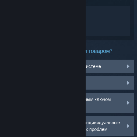
Просмотреть в магазине
Войдите
, чтобы получить персональную
помощь для Resident Evil Village.
Какая проблема возникла с этим товаром?
Не работает на моей операционной системе
Нет в библиотеке
У меня возникли проблемы с розничным ключом
активации
Войдите в аккаунт, чтобы получить индивидуальные
рекомендации по решению возникших проблем