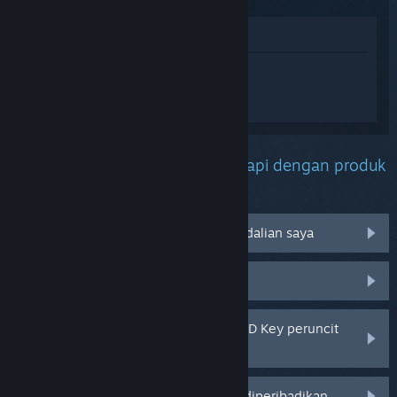
Lihat di Gedung
Daftar masuk
untuk mendapatkan
bantuan yang diperibadikan bagi
Resident Evil Village.
Apakah masalah yang anda hadapi dengan produk
ini?
Tidak berfungsi pada sistem pengendalian saya
Tiada dalam pustaka saya
Saya menghadapi masalah dengan CD Key peruncit
saya
Log masuk untuk pilihan yang lebih diperibadikan