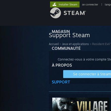
Installer Steam
se connecter
|
lang
MAGASIN
Support Steam
Accueil
>
Jeux et applications
>
Resident Evil 
COMMUNAUTÉ
Connectez-vous à votre compte Stea
À PROPOS
Se connecter à Steam
SUPPORT