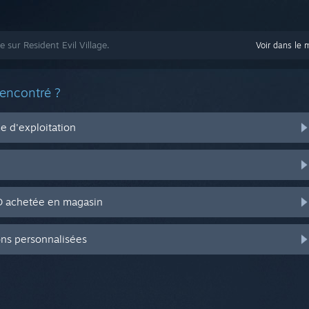
e sur Resident Evil Village.
Voir dans le 
rencontré ?
 d'exploitation
CD achetée en magasin
ons personnalisées