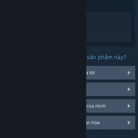
Xem trong cửa hàng
Đăng nhập
để nhận được hỗ trợ dành
riêng cho Resident Evil Village.
Bạn đang gặp phải vấn đề gì với sản phẩm này?
Nó không chạy trên hệ điều hành của tôi
Nó không hiện trong thư viện của tôi
Tôi đang có vấn đề với mã CD bán lẻ của mình
Đăng nhập cho thêm tùy chọn cá nhân hóa