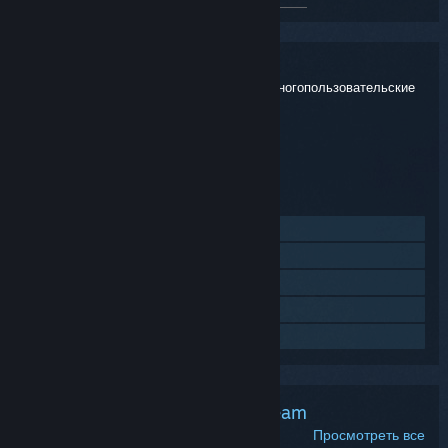
Secret World Legends
НАЗВАНИЕ:
Экшены
,
Приключенческие игры
,
Многопользовательские
ЖАНР:
игры
,
Ролевые игры
,
Бесплатные
Funcom
РАЗРАБОТЧИК:
Funcom
ИЗДАТЕЛЬ:
Funcom
СЕРИЯ ИГР:
31 июл. 2017 г.
ДАТА ВЫХОДА:
Посетить сайт
Просмотреть историю обновлений
Показать связанные новости
Просмотреть обсуждения
Найти группы сообщества
Обсуждения в сообществе Steam
Просмотреть все
Обсуждения сообщества позволяют