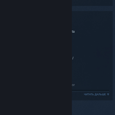
Системные требования
MINIMUM:
Windows 10 / Windows XP (SP 1) / Vista
OS *:
(SP 1) / Windows 7 (SP 1)
2.6 GHZ Intel Core 2 DUO or
Processor:
equivalent AMD CPU
At least 2GB RAM for Windows XP /
Memory:
3GB Ram for Windows Vista and Windows 7
6.4GB Download (13.7 on
Hard Disk Space:
Disk)
nVidia 8800 series 512 VRAM or
Video Card:
better/Radeon HD3850 512MB or better
ЧИТАТЬ ДАЛЬШЕ
9.0c
DirectX®:
DirectX 9.0c compatible sound card
Sound: