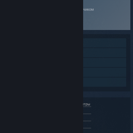
Сайт службы поддержки
Разработчиком
Сайт товара
Funcom
MMO
Игрок против игрока (по сети)
Кооператив (по сети)
Коллекционные карточки Steam
Семейный доступ
Интерфейс
Озвучка
Субтитры
русский
Не поддерживается
английский
✔
✔
✔
французский
✔
✔
✔
немецкий
✔
✔
✔