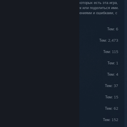
поговорить с другими пользователями, у которых есть эта игра,
а также найти решения различных проблем или поделиться ими.
Разработчики игр часто следят за обсуждениями и ошибками, с
которыми сталкиваются их посетители.
News and Announcements
Тем: 6
General Discussion
Тем: 2,473
Players Helping Players
Тем: 115
Community Events
Тем: 1
The Horned God (RP)
Тем: 4
Cabals and Recruitment
Тем: 37
Builds and Theorycraft
Тем: 15
Feedback and Suggestions
Тем: 62
Bug Reports
Тем: 152