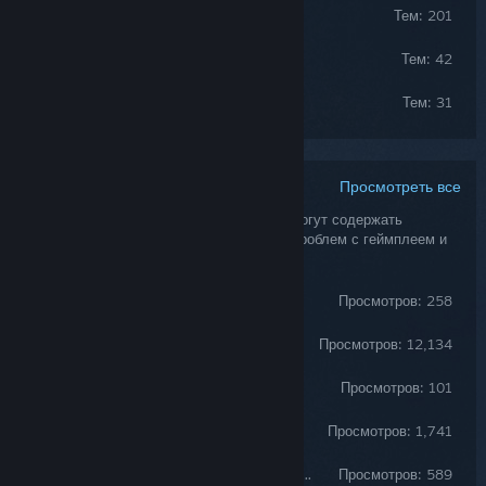
Technical Issues
Тем: 201
Deutsch
Тем: 42
Français
Тем: 31
Просмотреть все
Руководства сообщества
Руководства, созданные сообществом, могут содержать
полезные рекомендации по устранению проблем с геймплеем и
технических неполадок.
In the Dusty Dark
Просмотров: 258
The Secret World [Revealed]
Просмотров: 12,134
Покупка золотых слитков
Просмотров: 101
Secret World Legends - Об игре
Просмотров: 1,741
What changed? A quick rundown of SWL updates for returning players
Просмотров: 589