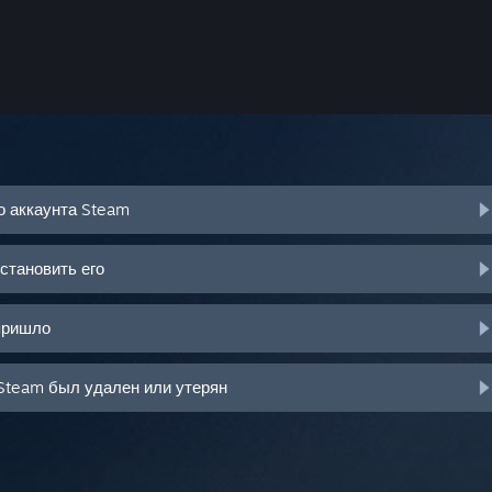
о аккаунта Steam
становить его
пришло
Steam был удален или утерян