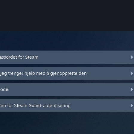
assordet for Steam
 jeg trenger hjelp med å gjenopprette den
kode
eten for Steam Guard-autentisering