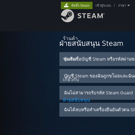
ติดตั้ง Steam
เข้าสู่ระบบ
|
ภาษา
ร้านค้า
ฝ่ายสนับสนุน Steam
ชุมชน
ฉันลืมชื่อบัญชี Steam หรือรหัสผ่าน
บัญชี Steam ของฉันถูกขโมยและฉันต
เกี่ยวกับ
ฉันไม่สามารถรับรหัส Steam Guard
ฝ่ายสนับสนุน
ฉันได้ลบหรือทำเครื่องยืนยันตัวต