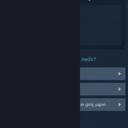
Mağazada İncele
Kütüphanemde görüntüle
Shadowverse: Worlds Beyond hakkında
kişiselleştirilmiş destek almak için
Giriş
yapın
.
Bu ürün ile ilgili yaşadığınız sorun nedir?
İşletim sistemim üzerinde çalışmıyor
Kütüphanemde değil
Daha fazla kişiselleştirme seçeneği için giriş yapın