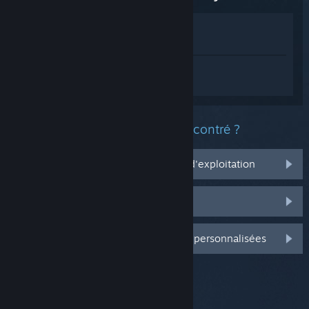
Voir dans le magasin
Voir dans ma bibliothèque
Connectez-vous
pour obtenir de l'aide
sur Shadowverse: Worlds Beyond.
Quel est le type de problème rencontré ?
Ça ne marche pas sur mon système d'exploitation
Il n'est pas dans ma bibliothèque
Connectez-vous pour plus d'options personnalisées