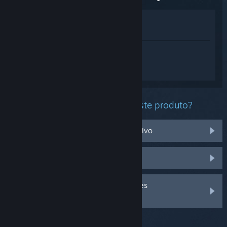
Ver na loja
Ver na minha biblioteca
Inicia sessão
para obteres ajuda
personalizada com o Shadowverse:
Worlds Beyond.
Que problema estás a ter com este produto?
Não funciona no meu sistema operativo
Não está na minha biblioteca
Inicia a sessão para veres mais opções
personalizadas