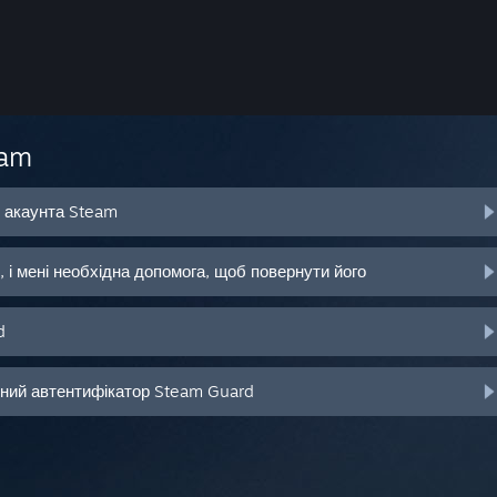
eam
о акаунта Steam
 і мені необхідна допомога, щоб повернути його
d
ьний автентифікатор Steam Guard