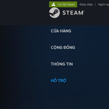
Cài đặt Steam
đăng nhập
|
Ngôn n
CỬA HÀNG
CỘNG ĐỒNG
THÔNG TIN
HỖ TRỢ