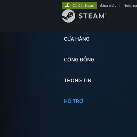
Cài đặt Steam
đăng nhập
|
Ngôn n
CỬA HÀNG
CỘNG ĐỒNG
THÔNG TIN
HỖ TRỢ