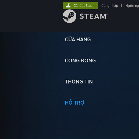
Cài đặt Steam
đăng nhập
|
Ngôn n
CỬA HÀNG
CỘNG ĐỒNG
THÔNG TIN
HỖ TRỢ