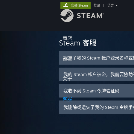
安装 Steam
登录
|
语言
商店
Steam 客服
我忘了我的 Steam 帐户登录名称
社区
我的 Steam 帐户被盗，我需要协
关于
我收不到 Steam 令牌验证码
客服
我删除或遗失了我的 Steam 令牌