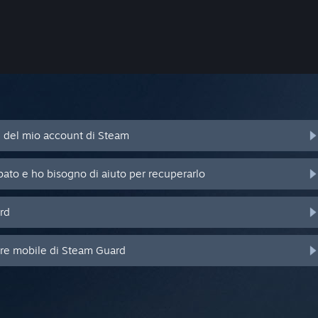
d del mio account di Steam
bato e ho bisogno di aiuto per recuperarlo
rd
ore mobile di Steam Guard