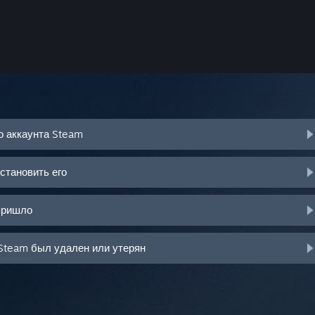
о аккаунта Steam
становить его
пришло
Steam был удален или утерян