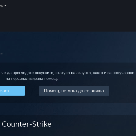
ик
ke
 че да прегледате покупките, статуса на акаунта, както и за получаване
на персонализирана помощ.
team
Помощ, не мога да се впиша
Counter-Strike