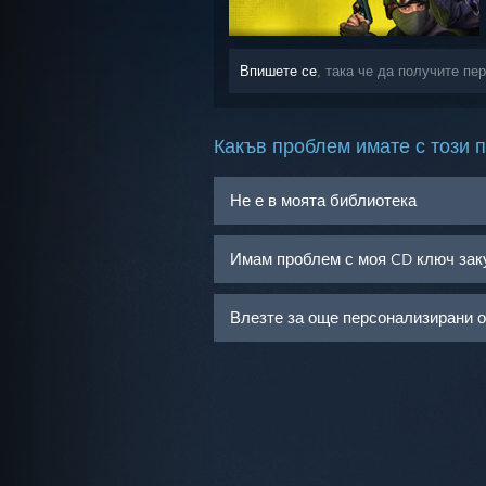
Впишете се
, така че да получите пе
Какъв проблем имате с този 
Не е в моята библиотека
Имам проблем с моя CD ключ зак
Влезте за още персонализирани 