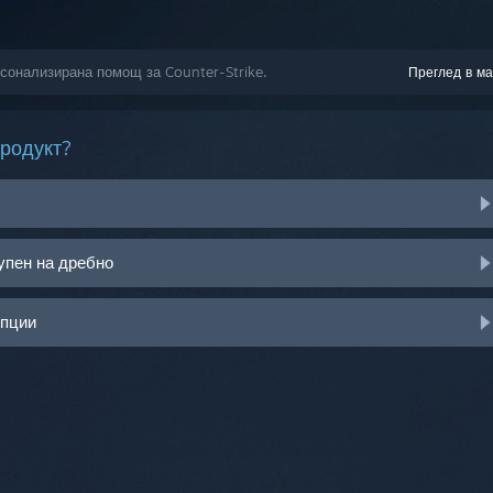
рсонализирана помощ за Counter-Strike.
Преглед в ма
продукт?
упен на дребно
опции