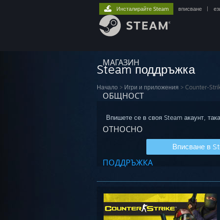
Инсталирайте Steam
вписване
|
ез
МАГАЗИН
Steam поддръжка
Начало
>
Игри и приложения
>
Counter-Stri
ОБЩНОСТ
Впишете се в своя Steam акаунт, така
ОТНОСНО
Вписване в S
ПОДДРЪЖКА