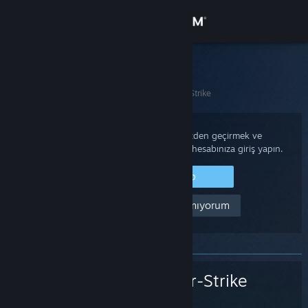
Giriş yap
Mağaza
Steam Destek
Ana Sayfa
>
Oyunlar ve Uygulamalar
>
Counter-Strike
Topluluk
Hakkında
Satın alımları, hesap durumunu gözden geçirmek ve
kişiselleştirilmiş destek almak için Steam hesabınıza giriş yapın.
Destek
Steam'e Giriş Yap
Yardım edin! Giriş yapamıyorum
Dili değiştir
Steam mobil uygulamasını yükle
Masaüstü internet sitesini görüntüle
Counter-Strike