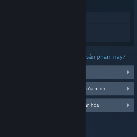
Xem trong cửa hàng
Đăng nhập
để nhận được hỗ trợ dành
riêng cho Counter-Strike.
Bạn đang gặp phải vấn đề gì với sản phẩm này?
Nó không hiện trong thư viện của tôi
Tôi đang có vấn đề với mã CD bán lẻ của mình
Đăng nhập cho thêm tùy chọn cá nhân hóa