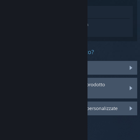
Mostra nel Negozio
Accedi
e ottieni assistenza personalizzata
per Counter-Strike.
Che problema ha questo prodotto?
Non è nella mia Libreria
Sto avendo problemi con un codice prodotto
acquistato da un rivenditore
Accedi per visualizzare altre opzioni personalizzate