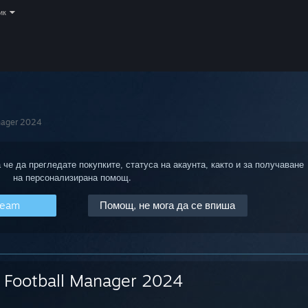
ик
nager 2024
 че да прегледате покупките, статуса на акаунта, както и за получаване
на персонализирана помощ.
team
Помощ, не мога да се впиша
Football Manager 2024