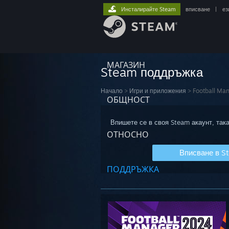
Инсталирайте Steam
вписване
|
ез
МАГАЗИН
Steam поддръжка
Начало
>
Игри и приложения
>
Football Ma
ОБЩНОСТ
Впишете се в своя Steam акаунт, така
ОТНОСНО
Вписване в S
ПОДДРЪЖКА