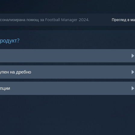
ерсонализирана помощ за Football Manager 2024.
Преглед в ма
продукт?
упен на дребно
опции