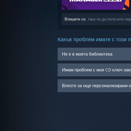
Впишете се
, така че да получите п
Какъв проблем имате с този 
Не е в моята библиотека
Имам проблем с моя CD ключ зак
Влезте за още персонализирани 