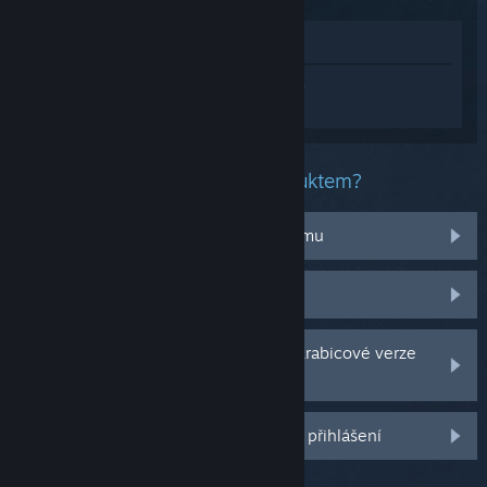
Zobrazit v obchodě
Přihlaste se
a získejte pomoc na míru pro
produkt Football Manager 2024.
Jaký problém máte s tímto produktem?
Nefunguje na mém operačním systému
Nenachází se v mojí knihovně
Potýkám se s problémy s CD klíčem krabicové verze
hry
Další možnosti se Vám odemknou po přihlášení