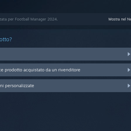
zzata per Football Manager 2024.
Mostra nel N
otto?
e prodotto acquistato da un rivenditore
oni personalizzate