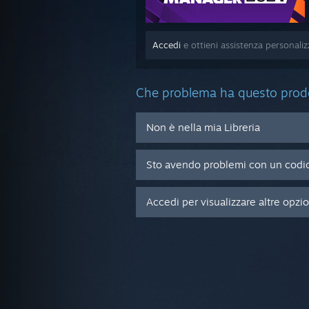
Accedi
e ottieni assistenza personali
Che problema ha questo prod
Non è nella mia Libreria
Sto avendo problemi con un codic
Accedi per visualizzare altre opzi