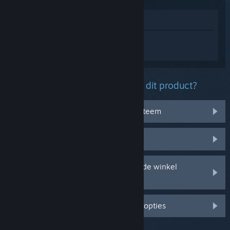
In winkel weergeven
Log in
om persoonlijke hulp te krijgen
voor Football Manager 2024.
Welk probleem ondervind je met dit product?
Het werkt niet op mijn besturingssysteem
Het zit niet in mijn bibliotheek
Ik ondervind problemen met mijn in de winkel
gekochte cd-sleutel
Log in voor meer gepersonaliseerde opties