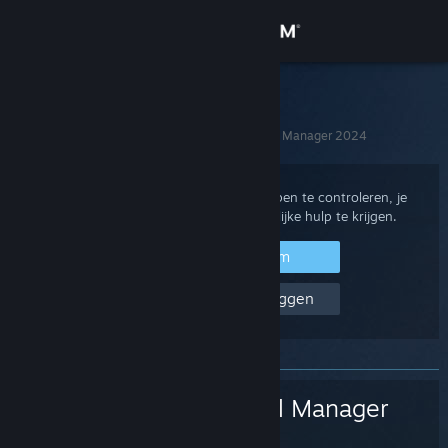
Inloggen
Winkel
Steam Support
Startpagina
>
Spellen en toepassingen
>
Football Manager 2024
Community
Over
Log in op je Steam-account om aankopen te controleren, je
accountstatus te bekijken of persoonlijke hulp te krijgen.
Ondersteuning
Inloggen bij Steam
Help, ik kan niet inloggen
Taal wijzigen
Download de mobiele Steam-app
Desktopwebsite weergeven
Football Manager
2024