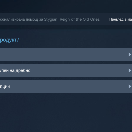
рсонализирана помощ за Stygian: Reign of the Old Ones.
Преглед в ма
продукт?
упен на дребно
опции