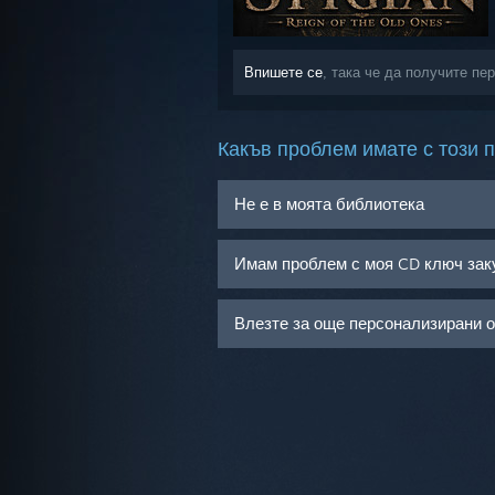
Впишете се
, така че да получите пе
Какъв проблем имате с този 
Не е в моята библиотека
Имам проблем с моя CD ключ зак
Влезте за още персонализирани 