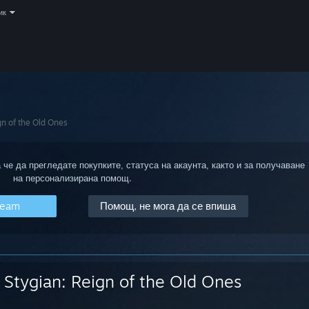
ик
gn of the Old Ones
 че да прегледате покупките, статуса на акаунта, както и за получаване
на персонализирана помощ.
team
Помощ, не мога да се впиша
Stygian: Reign of the Old Ones