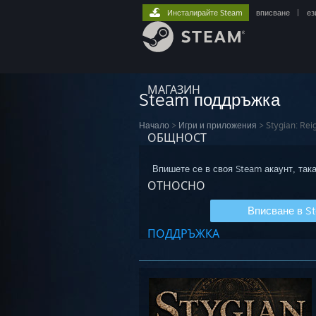
Инсталирайте Steam
вписване
|
ез
МАГАЗИН
Steam поддръжка
Начало
>
Игри и приложения
>
Stygian: Rei
ОБЩНОСТ
Впишете се в своя Steam акаунт, така
ОТНОСНО
Вписване в S
ПОДДРЪЖКА