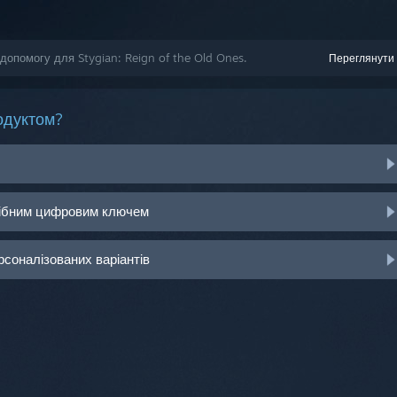
допомогу для Stygian: Reign of the Old Ones.
Переглянути 
одуктом?
рібним цифровим ключем
рсоналізованих варіантів