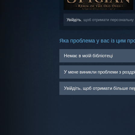
Увійдіть
, щоб отримати персональну 
Яка проблема у вас із цим пр
Немає в моїй бібліотеці
У мене виникли проблеми з розд
Увійдіть, щоб отримати більше пе