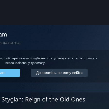
eam
 of the Old Ones
am, щоб переглянути придбання, статус акаунта, а також отримати
персоналізовану допомогу.
eam
Допоможіть, не можу ввійти
Stygian: Reign of the Old Ones