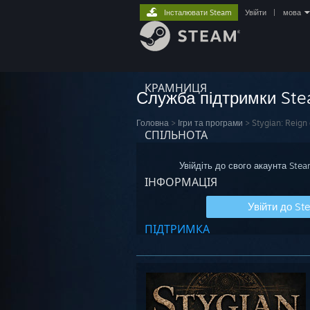
Інсталювати Steam
Увійти
|
мова
КРАМНИЦЯ
Служба підтримки St
Головна
>
Ігри та програми
>
Stygian: Reign
СПІЛЬНОТА
Увійдіть до свого акаунта Ste
ІНФОРМАЦІЯ
Увійти до St
ПІДТРИМКА