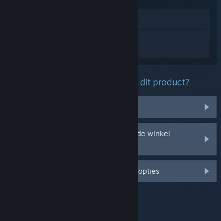
In winkel weergeven
Log in
om persoonlijke hulp te krijgen
voor Stygian: Reign of the Old Ones.
Welk probleem ondervind je met dit product?
Het zit niet in mijn bibliotheek
Ik ondervind problemen met mijn in de winkel
gekochte cd-sleutel
Log in voor meer gepersonaliseerde opties