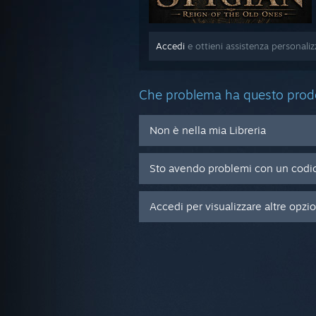
Accedi
e ottieni assistenza personali
Che problema ha questo prod
Non è nella mia Libreria
Sto avendo problemi con un codic
Accedi per visualizzare altre opzi