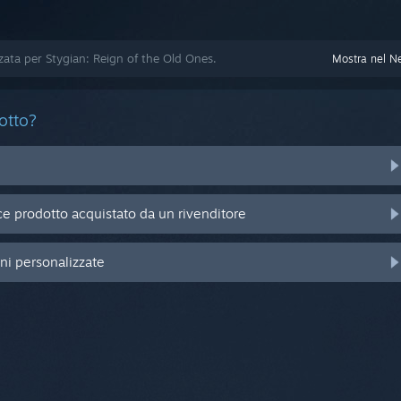
zzata per Stygian: Reign of the Old Ones.
Mostra nel N
otto?
e prodotto acquistato da un rivenditore
oni personalizzate