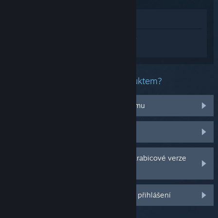
Zobrazit v obchodě
Přihlaste se
a získejte pomoc na míru pro
produkt Football Manager 2023.
Jaký problém máte s tímto produktem?
Nefunguje na mém operačním systému
Nenachází se v mojí knihovně
Potýkám se s problémy s CD klíčem krabicové verze
hry
Další možnosti se Vám odemknou po přihlášení