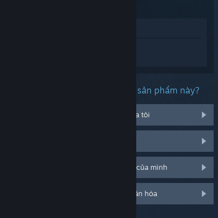
2023
Xem trong cửa hàng
Đăng nhập
để nhận được hỗ trợ dành
riêng cho Football Manager 2023.
Bạn đang gặp phải vấn đề gì với sản phẩm này?
Nó không chạy trên hệ điều hành của tôi
Nó không hiện trong thư viện của tôi
Tôi đang có vấn đề với mã CD bán lẻ của mình
Đăng nhập cho thêm tùy chọn cá nhân hóa