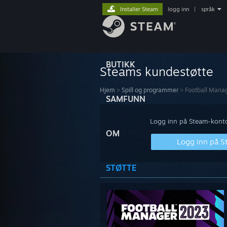
Installer Steam
logg inn
|
språk
BUTIKK
Steams kundestøtte
Hjem
>
Spill og programmer
>
Football Mana
SAMFUNN
Logg inn på Steam-kontoe
OM
Logg inn på 
STØTTE