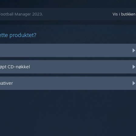
 Football Manager 2023.
Vis i butikken
tte produktet?
jøpt CD-nøkkel
nativer