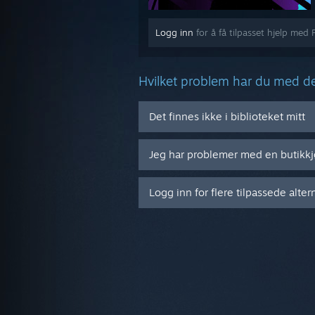
Logg inn
for å få tilpasset hjelp med
Hvilket problem har du med de
Det finnes ikke i biblioteket mitt
Jeg har problemer med en butikk
Logg inn for flere tilpassede alter