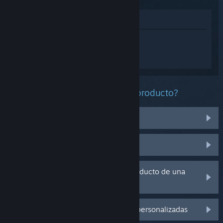
Ver en la tienda
Inicia sesión
para obtener ayuda
personalizada con Football Manager
2023.
¿Qué problema tienes con este producto?
No funciona en mi sistema operativo
No se encuentra en mi biblioteca
Tengo problemas con la clave de producto de una
copia física
Inicia sesión para ver más opciones personalizadas