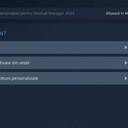
personalizat pentru Football Manager 2023.
Afișează în 
us?
vare din retail
pțiuni personalizate