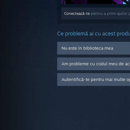
Conectează-te
pentru a primi ajutor 
Ce problemă ai cu acest prod
Nu este în biblioteca mea
Am probleme cu codul meu de acti
Autentifică-te pentru mai multe o