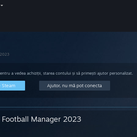
 2023
tru a vedea achiziții, starea contului și să primești ajutor personalizat.
e Steam
Ajutor, nu mă pot conecta
Football Manager 2023