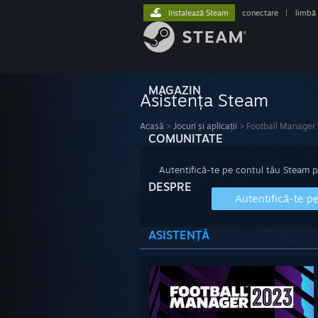
Instalează Steam
conectare
|
limbă
MAGAZIN
Asistența Steam
Acasă
>
Jocuri și aplicații
>
Football Manager
COMUNITATE
Autentifică-te pe contul tău Steam pen
DESPRE
Autentifică-te p
ASISTENȚĂ