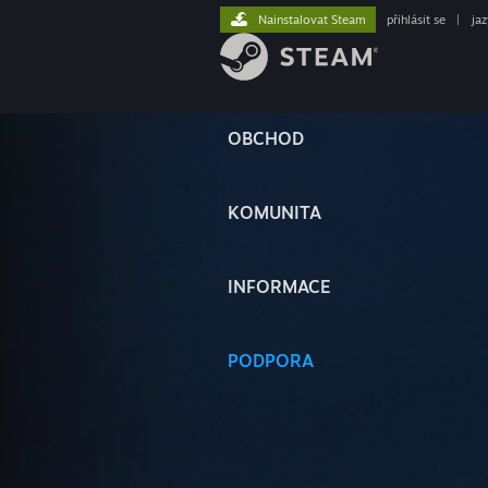
Nainstalovat Steam
přihlásit se
|
ja
OBCHOD
KOMUNITA
INFORMACE
PODPORA