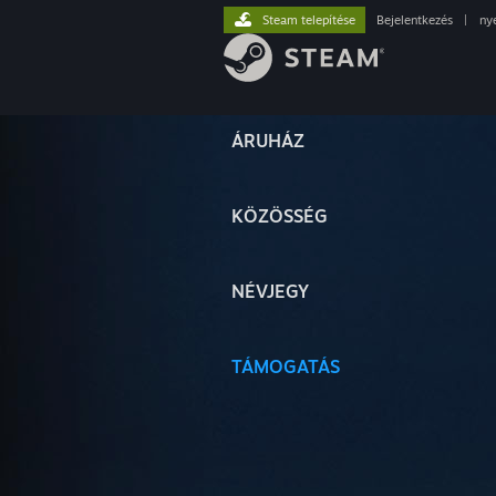
Steam telepítése
Bejelentkezés
|
ny
ÁRUHÁZ
KÖZÖSSÉG
NÉVJEGY
TÁMOGATÁS