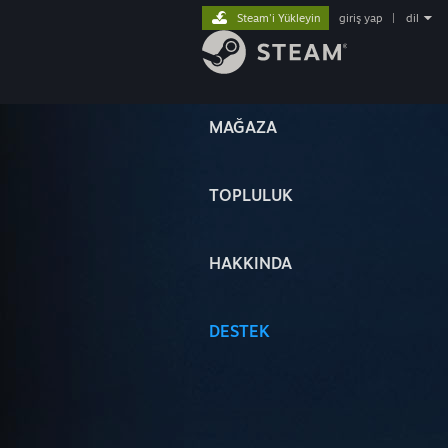
Steam'i Yükleyin
giriş yap
|
dil
MAĞAZA
TOPLULUK
HAKKINDA
DESTEK