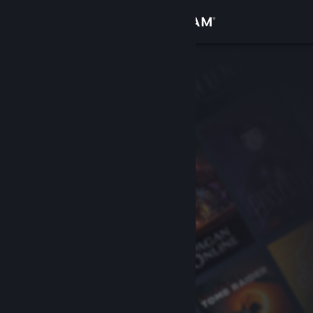
Log på
Butik
Fællesskab
Om
Support
Skift sprog
Hent Steam-mobilappen
Vis desktop-webside