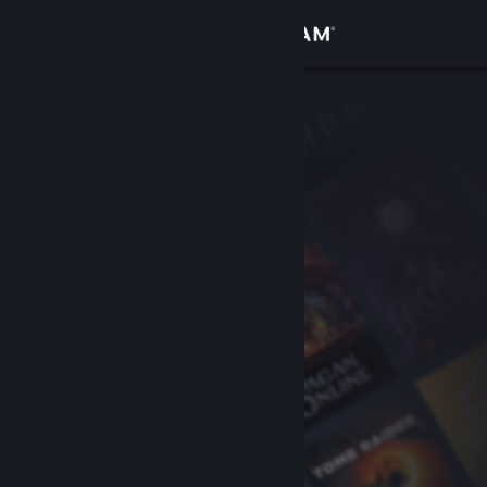
Iniciar sesión
Tienda
Comunidad
Acerca de
Soporte
Cambiar idioma
Descargar Steam Mobile
Ver versión clásica