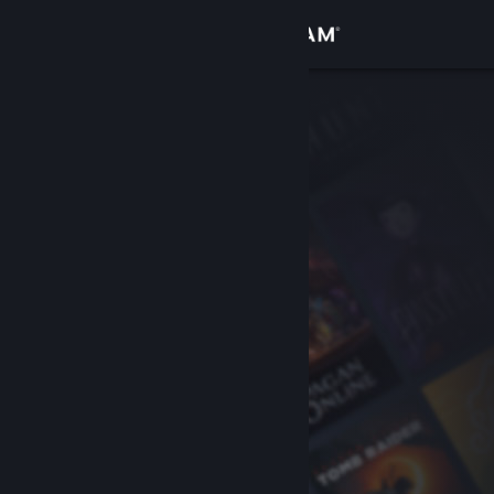
Giriş yap
Mağaza
Topluluk
Hakkında
Destek
Dili değiştir
Steam mobil uygulamasını yükle
Masaüstü internet sitesini görüntüle