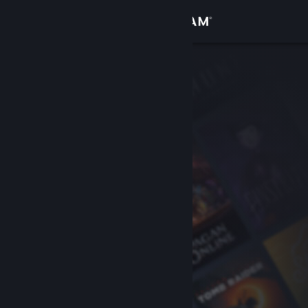
登入
商店
社群
關於
客服
變更語言
取得 Steam 行動應用程式
檢視電腦版網頁