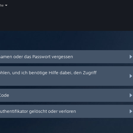
che
amen oder das Passwort vergessen
en, und ich benötige Hilfe dabei, den Zugriff
-Code
hentifikator gelöscht oder verloren