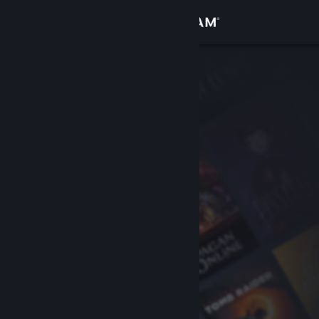
Σύνδεση
Κατάστημα
Κοινότητα
Σχετικά
Υποστήριξη
Αλλαγή γλώσσας
Αποκτήστε την εφαρμογή Steam για κινητές συσκευές
Προβολή ιστοσελίδας για υπολογιστές