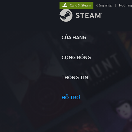
Cài đặt Steam
đăng nhập
|
Ngôn n
CỬA HÀNG
CỘNG ĐỒNG
THÔNG TIN
HỖ TRỢ