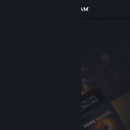
登录
商店
社区
关于
客服
更改语言
获取 Steam 手机应用
查看桌面版网站