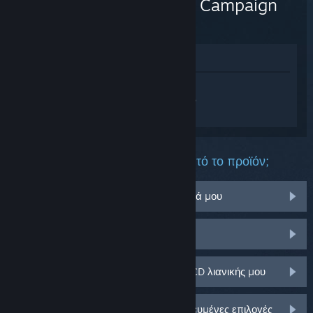
Ops 6 - Campaign
(DLC)
Προβολή στο Κατάστημα
Συνδεθείτε
για να λάβετε προσωπική
βοήθεια για το Call of Duty®: Black Ops 6
- Campaign.
Τι πρόβλημα αντιμετωπίζετε με αυτό το προϊόν;
Δεν λειτουργεί στο λειτουργικό σύστημά μου
Δεν υπάρχει στη Συλλογή μου
Αντιμετωπίζω πρόβλημα με το κλειδί CD λιανικής μου
Συνδεθείτε για περισσότερες εξατομικευμένες επιλογές