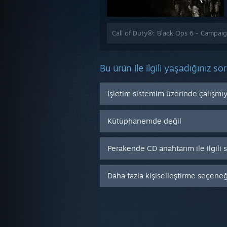
Call of Duty®: Black Ops 6 - Campaign
Bu ürün ile ilgili yaşadığınız so
İşletim sistemim üzerinde çalışmı
Kütüphanemde değil
Perakende CD anahtarım ile ilgili
Daha fazla kişiselleştirme seçeneği