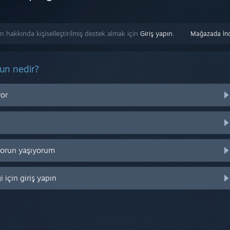
 hakkında kişiselleştirilmiş destek almak için
Giriş yapın
.
Mağazada İnc
run nedir?
yor
 sorun yaşıyorum
 için giriş yapın