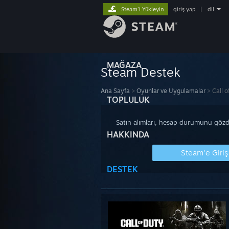
Steam'i Yükleyin
giriş yap
|
dil
MAĞAZA
Steam Destek
Ana Sayfa
>
Oyunlar ve Uygulamalar
>
Call 
TOPLULUK
Satın alımları, hesap durumunu gözde
HAKKINDA
Steam'e Giriş
DESTEK