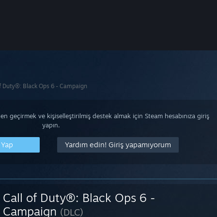
of Duty®: Black Ops 6 - Campaign
n geçirmek ve kişiselleştirilmiş destek almak için Steam hesabınıza giriş
yapın.
 Yap
Yardım edin! Giriş yapamıyorum
Call of Duty®: Black Ops 6 -
Campaign
(DLC)